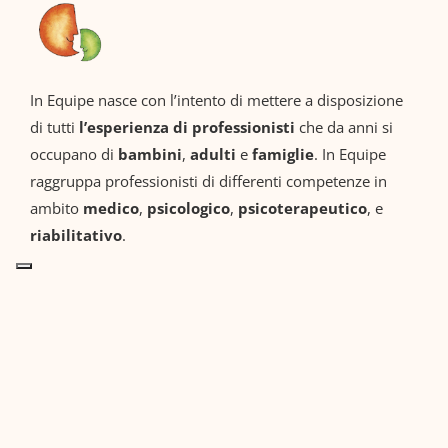
In Equipe nasce con l’intento di mettere a disposizione
di tutti
l’esperienza di professionisti
che da anni si
occupano di
bambini
,
adulti
e
famiglie
. In Equipe
raggruppa professionisti di differenti competenze in
ambito
medico
,
psicologico
,
psicoterapeutico
, e
riabilitativo
.
Info e contatti
Puoi trovare il nostro staff, dal
lunedì
al
venerdì
in
Via
Cesare Balbo 4
a Firenze oppure in
Via Roma 7
ad
Arezzo.
Contattaci alla nostra email: