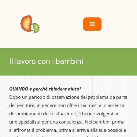
S
a
l
Toggle
t
Navigation
a
a
Home
l
Il lavoro con i bambini
c
Chi siamo
o
n
Servizi
t
QUANDO e perché chiedere aiuto?
e
Dopo un periodo di osservazione del problema da parte
Centro DSA
n
del genitore, in genere non oltre i sei mesi e in assenza
u
di cambiamenti della situazione, è bene rivolgersi ad
Dove siamo
t
uno specialista per una consulenza. Nei bambini prima
o
si affronta il problema, prima si arriva alla sua possibile
Collaborazioni