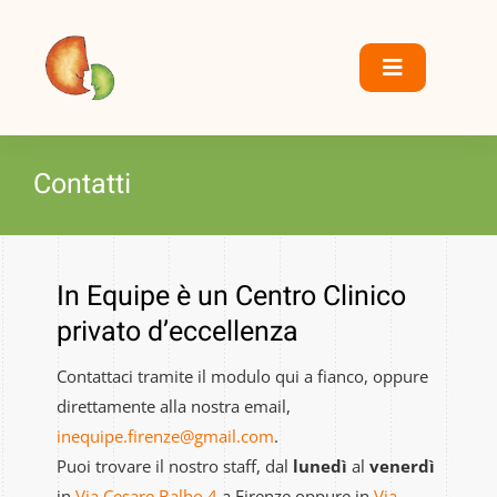
S
a
l
Toggle
t
Navigation
a
Home
a
Contatti
l
Chi siamo
c
o
Servizi
n
In Equipe è un Centro Clinico
t
privato d’eccellenza
Centro DSA
e
n
Contattaci tramite il modulo qui a fianco, oppure
Dove siamo
u
direttamente alla nostra email,
t
inequipe.firenze@gmail.com
.
Collaborazioni
o
Puoi trovare il nostro staff, dal
lunedì
al
venerdì
in
Via Cesare Balbo 4
a Firenze oppure in
Via