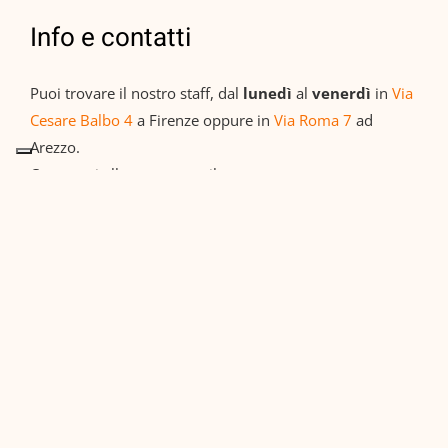
Info e contatti
Puoi trovare il nostro staff, dal
lunedì
al
venerdì
in
Via
Cesare Balbo 4
a Firenze oppure in
Via Roma 7
ad
Arezzo.
Contattaci alla nostra email:
inequipe.firenze@gmail.com
Seguici anche su
Facebook
!