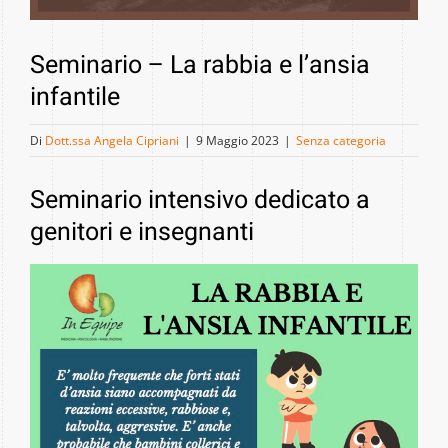
i
Gallery
s
c
Seminario – La rabbia e l’ansia
Contatti
i
infantile
i
m
Di
Dott.ssa Angela Cipriani
|
9 Maggio 2023
|
Senza categoria
m
a
Seminario intensivo dedicato a
g
genitori e insegnanti
i
n
e