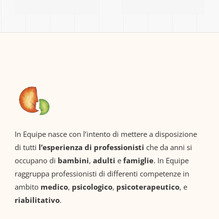
ripartire
e
senza
dell’adolesce
rincorrere”
nza”
In Equipe nasce con l’intento di mettere a disposizione
di tutti
l’esperienza di professionisti
che da anni si
occupano di
bambini
,
adulti
e
famiglie
. In Equipe
raggruppa professionisti di differenti competenze in
ambito
medico
,
psicologico
,
psicoterapeutico
, e
riabilitativo
.