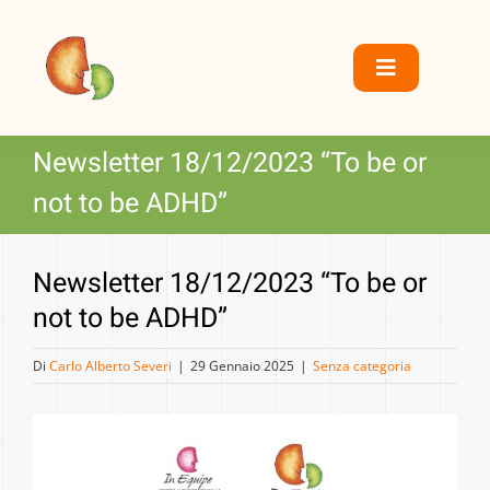
S
a
l
Toggle
t
Navigation
a
Home
Newsletter 18/12/2023 “To be or
a
l
not to be ADHD”
Chi siamo
c
o
Servizi
Newsletter 18/12/2023 “To be or
n
t
not to be ADHD”
Centro DSA
e
Di
Carlo Alberto Severi
|
29 Gennaio 2025
|
Senza categoria
n
Dove siamo
u
t
Collaborazioni
o