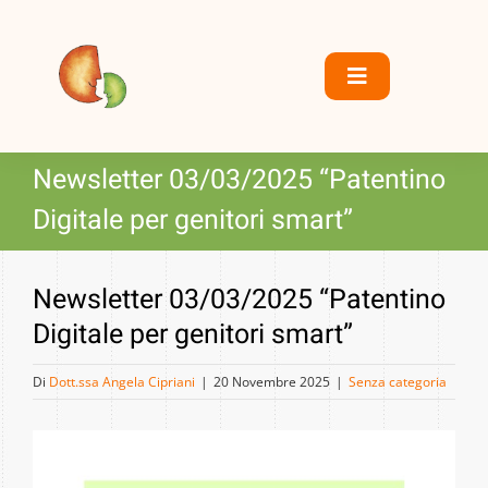
S
a
l
Toggle
t
Navigation
a
Home
a
Newsletter 03/03/2025 “Patentino
l
Digitale per genitori smart”
Chi siamo
c
o
Servizi
n
Newsletter 03/03/2025 “Patentino
t
Digitale per genitori smart”
e
Centro DSA
n
Di
Dott.ssa Angela Cipriani
|
20 Novembre 2025
|
Senza categoria
u
Dove siamo
t
o
Collaborazioni